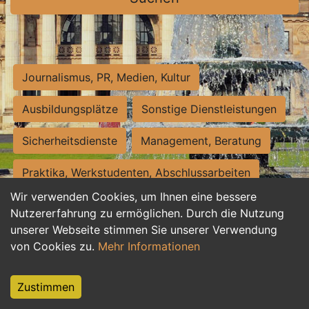
Journalismus, PR, Medien, Kultur
Ausbildungsplätze
Sonstige Dienstleistungen
Sicherheitsdienste
Management, Beratung
Praktika, Werkstudenten, Abschlussarbeiten
Wir verwenden Cookies, um Ihnen eine bessere
Personalwesen
Assistenz, Sekretariat
Nutzererfahrung zu ermöglichen. Durch die Nutzung
unserer Webseite stimmen Sie unserer Verwendung
Hilfskräfte, Aushilfs- und Nebenjobs
von Cookies zu.
Mehr Informationen
Einkauf, Logistik, Materialwirtschaft
Zustimmen
Weiterbildung, Studium, duale Ausbildung