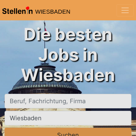
WIESBADEN
Die besten
Jobs in
Wiesbaden
Beruf, Fachrichtung, Firma
Ort, Stadt
Suchen