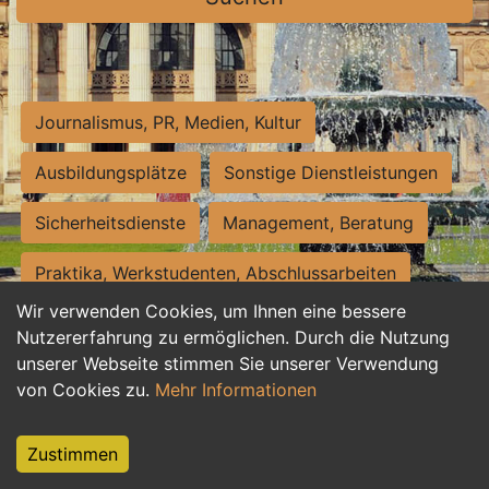
Journalismus, PR, Medien, Kultur
Ausbildungsplätze
Sonstige Dienstleistungen
Sicherheitsdienste
Management, Beratung
Praktika, Werkstudenten, Abschlussarbeiten
Wir verwenden Cookies, um Ihnen eine bessere
Personalwesen
Assistenz, Sekretariat
Nutzererfahrung zu ermöglichen. Durch die Nutzung
unserer Webseite stimmen Sie unserer Verwendung
Hilfskräfte, Aushilfs- und Nebenjobs
von Cookies zu.
Mehr Informationen
Einkauf, Logistik, Materialwirtschaft
Zustimmen
Weiterbildung, Studium, duale Ausbildung