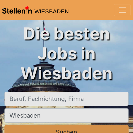
WIESBADEN
Die besten
Jobs in
Wiesbaden
Beruf, Fachrichtung, Firma
Ort, Stadt
Suchen