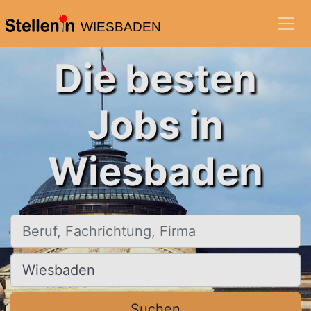
WIESBADEN
Die besten
Jobs in
Wiesbaden
Beruf, Fachrichtung, Firma
Ort, Stadt
Suchen