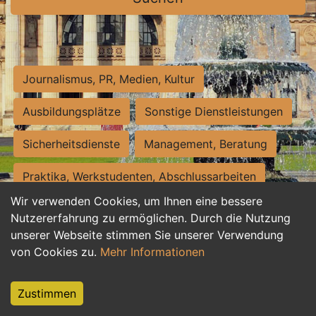
Journalismus, PR, Medien, Kultur
Ausbildungsplätze
Sonstige Dienstleistungen
Sicherheitsdienste
Management, Beratung
Praktika, Werkstudenten, Abschlussarbeiten
Wir verwenden Cookies, um Ihnen eine bessere
Personalwesen
Assistenz, Sekretariat
Nutzererfahrung zu ermöglichen. Durch die Nutzung
unserer Webseite stimmen Sie unserer Verwendung
Hilfskräfte, Aushilfs- und Nebenjobs
von Cookies zu.
Mehr Informationen
Einkauf, Logistik, Materialwirtschaft
Zustimmen
Weiterbildung, Studium, duale Ausbildung