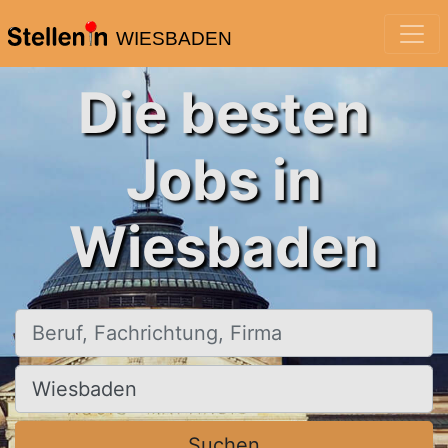
WIESBADEN
Die besten
Jobs in
Wiesbaden
Beruf, Fachrichtung, Firma
Ort, Stadt
Suchen