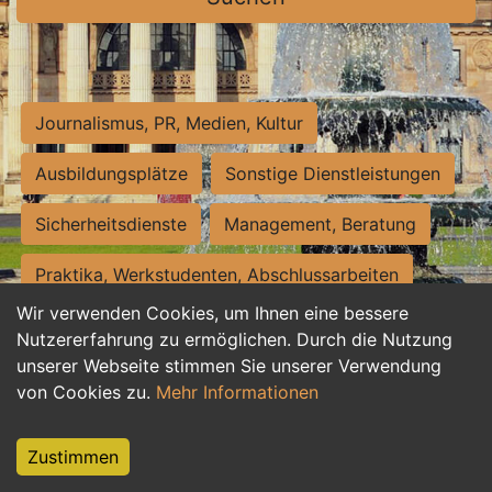
Journalismus, PR, Medien, Kultur
Ausbildungsplätze
Sonstige Dienstleistungen
Sicherheitsdienste
Management, Beratung
Praktika, Werkstudenten, Abschlussarbeiten
Wir verwenden Cookies, um Ihnen eine bessere
Personalwesen
Assistenz, Sekretariat
Nutzererfahrung zu ermöglichen. Durch die Nutzung
unserer Webseite stimmen Sie unserer Verwendung
Hilfskräfte, Aushilfs- und Nebenjobs
von Cookies zu.
Mehr Informationen
Einkauf, Logistik, Materialwirtschaft
Zustimmen
Weiterbildung, Studium, duale Ausbildung