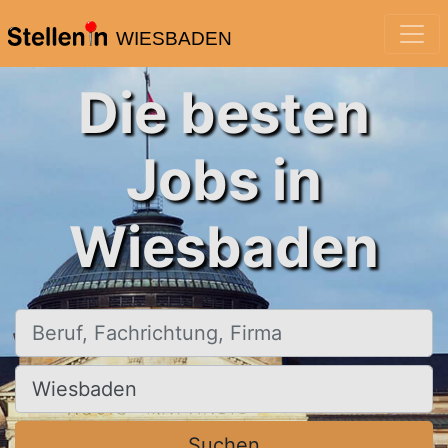
WIESBADEN
Die besten
Jobs in
Wiesbaden
Beruf, Fachrichtung, Firma
Ort, Stadt
Suchen