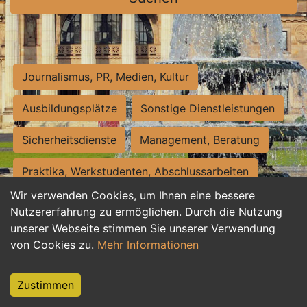
Journalismus, PR, Medien, Kultur
Ausbildungsplätze
Sonstige Dienstleistungen
Sicherheitsdienste
Management, Beratung
Praktika, Werkstudenten, Abschlussarbeiten
Wir verwenden Cookies, um Ihnen eine bessere
Personalwesen
Assistenz, Sekretariat
Nutzererfahrung zu ermöglichen. Durch die Nutzung
unserer Webseite stimmen Sie unserer Verwendung
Hilfskräfte, Aushilfs- und Nebenjobs
von Cookies zu.
Mehr Informationen
Einkauf, Logistik, Materialwirtschaft
Zustimmen
Weiterbildung, Studium, duale Ausbildung