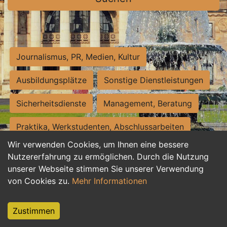
Journalismus, PR, Medien, Kultur
Ausbildungsplätze
Sonstige Dienstleistungen
Sicherheitsdienste
Management, Beratung
Praktika, Werkstudenten, Abschlussarbeiten
Wir verwenden Cookies, um Ihnen eine bessere
Personalwesen
Assistenz, Sekretariat
Nutzererfahrung zu ermöglichen. Durch die Nutzung
unserer Webseite stimmen Sie unserer Verwendung
Hilfskräfte, Aushilfs- und Nebenjobs
von Cookies zu.
Mehr Informationen
Einkauf, Logistik, Materialwirtschaft
Zustimmen
Weiterbildung, Studium, duale Ausbildung