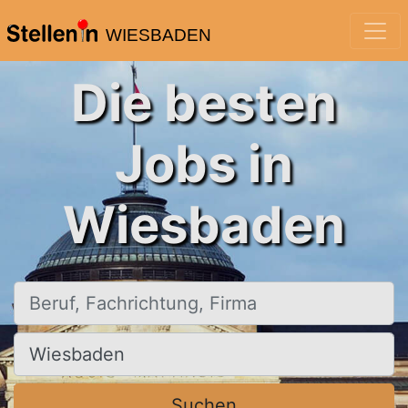
WIESBADEN
Die besten
Jobs in
Wiesbaden
Beruf, Fachrichtung, Firma
Ort, Stadt
Suchen