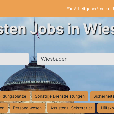
Für Arbeitgeber*innen
sten Jobs in Wi
Ort, Stadt
ildungsplätze
Sonstige Dienstleistungen
Sicherheit
ten
Personalwesen
Assistenz, Sekretariat
Hilfsk