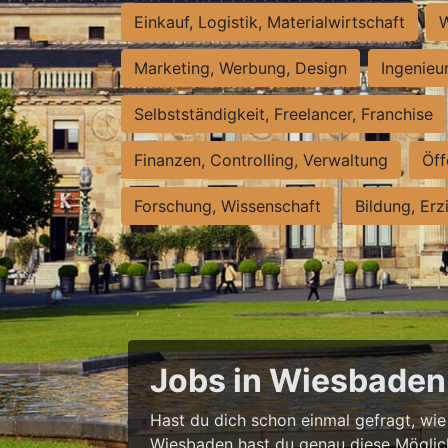
Einkauf, Logistik, Materialwirtschaft
W
Marketing, Werbung, Design
Ingenieu
Selbstständigkeit, Freelancer, Franchise
Finanzen, Controlling, Verwaltung
Öff
Forschung, Wissenschaft
Bildung, Erz
Jobs in Wiesbaden 
Hast du dich schon einmal gefragt, wie e
Wiesbaden hast du genau diese Möglichke