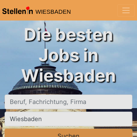
WIESBADEN
Die besten
Jobs in
Wiesbaden
Beruf, Fachrichtung, Firma
Ort, Stadt
Suchen