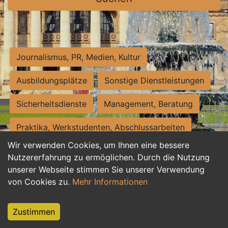
Journalismus, PR, Medien, Kultur
Ausbildungsplätze
Sonstige Dienstleistungen
Sicherheitsdienste
Management, Beratung
Praktika, Werkstudenten, Abschlussarbeiten
Wir verwenden Cookies, um Ihnen eine bessere
Personalwesen
Assistenz, Sekretariat
Nutzererfahrung zu ermöglichen. Durch die Nutzung
unserer Webseite stimmen Sie unserer Verwendung
Hilfskräfte, Aushilfs- und Nebenjobs
von Cookies zu.
Mehr Informationen
Einkauf, Logistik, Materialwirtschaft
Zustimmen
Weiterbildung, Studium, duale Ausbildung