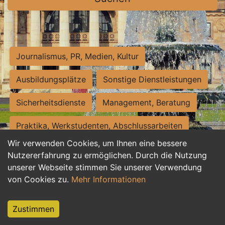
Journalismus, PR, Medien, Kultur
Ausbildungsplätze
Sonstige Dienstleistungen
Sicherheitsdienste
Management, Beratung
Praktika, Werkstudenten, Abschlussarbeiten
Wir verwenden Cookies, um Ihnen eine bessere
Personalwesen
Assistenz, Sekretariat
Nutzererfahrung zu ermöglichen. Durch die Nutzung
unserer Webseite stimmen Sie unserer Verwendung
Hilfskräfte, Aushilfs- und Nebenjobs
von Cookies zu.
Mehr Informationen
Einkauf, Logistik, Materialwirtschaft
Zustimmen
Weiterbildung, Studium, duale Ausbildung