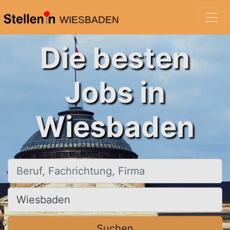
WIESBADEN
Die besten
Jobs in
Wiesbaden
Beruf, Fachrichtung, Firma
Ort, Stadt
Suchen