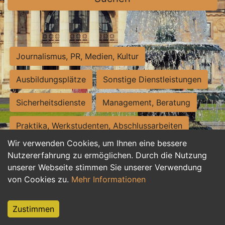
Journalismus, PR, Medien, Kultur
Ausbildungsplätze
Sonstige Dienstleistungen
Sicherheitsdienste
Management, Beratung
Praktika, Werkstudenten, Abschlussarbeiten
Wir verwenden Cookies, um Ihnen eine bessere
Personalwesen
Assistenz, Sekretariat
Nutzererfahrung zu ermöglichen. Durch die Nutzung
unserer Webseite stimmen Sie unserer Verwendung
Hilfskräfte, Aushilfs- und Nebenjobs
von Cookies zu.
Mehr Informationen
Einkauf, Logistik, Materialwirtschaft
Zustimmen
Weiterbildung, Studium, duale Ausbildung