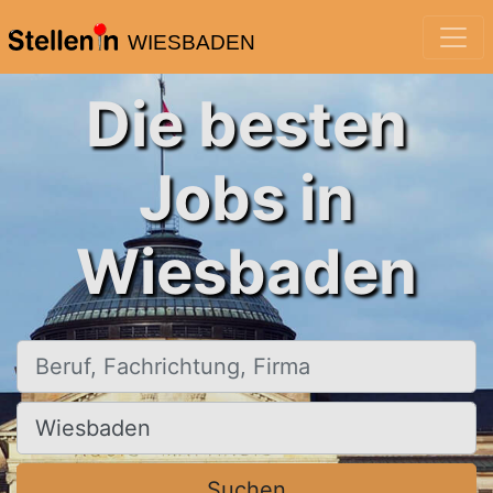
WIESBADEN
Die besten
Jobs in
Wiesbaden
Beruf, Fachrichtung, Firma
Ort, Stadt
Suchen