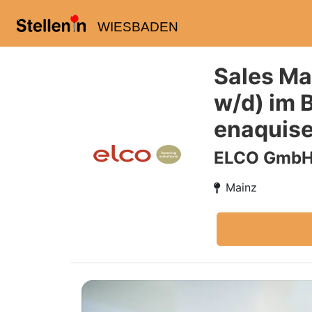
WIESBADEN
Sales Man
w/d) im 
enaquis
ELCO Gmb
Mainz