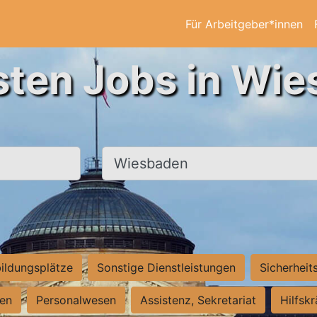
Für Arbeitgeber*innen
sten Jobs in Wi
Ort, Stadt
ildungsplätze
Sonstige Dienstleistungen
Sicherheit
ten
Personalwesen
Assistenz, Sekretariat
Hilfsk