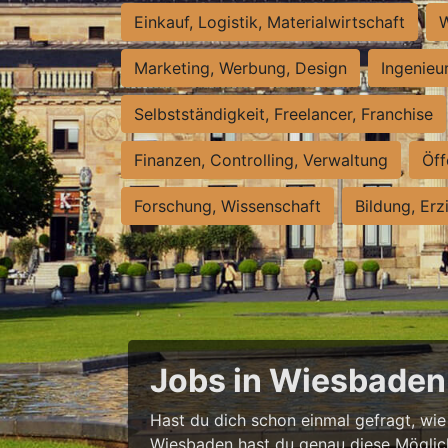
Einkauf, Logistik, Materialwirtschaft
W
Marketing, Werbung, Design
Ingenieu
Selbstständigkeit, Freelancer, Franchise
Finanzen, Controlling, Verwaltung
Öff
Forschung, Wissenschaft
Bildung, Erz
Jobs in Wiesbaden 
Hast du dich schon einmal gefragt, wie e
Wiesbaden hast du genau diese Möglichke