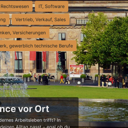
Rechtswesen
IT, Software
ung
Vertrieb, Verkauf, Sales
nken, Versicherungen
rk, gewerblich technische Berufe
nce vor Ort
ernes Arbeitsleben trifft? In
 deinen Alltag passt – egal ob du