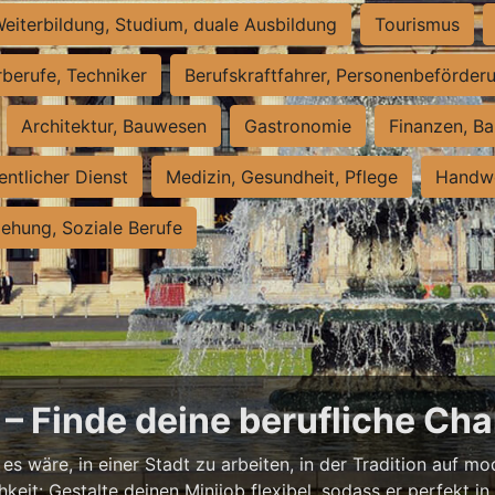
eiterbildung, Studium, duale Ausbildung
Tourismus
rberufe, Techniker
Berufskraftfahrer, Personenbeförder
Architektur, Bauwesen
Gastronomie
Finanzen, Ba
entlicher Dienst
Medizin, Gesundheit, Pflege
Handwe
iehung, Soziale Berufe
– Finde deine berufliche Cha
s wäre, in einer Stadt zu arbeiten, in der Tradition auf mod
it: Gestalte deinen Minijob flexibel, sodass er perfekt in