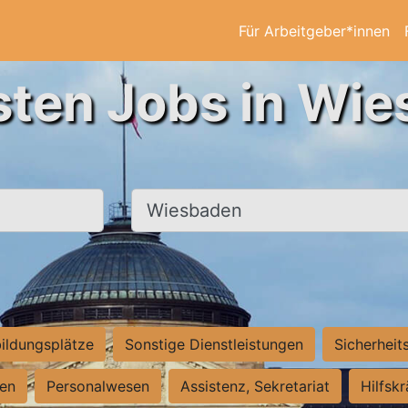
Für Arbeitgeber*innen
sten Jobs in Wi
Ort, Stadt
ildungsplätze
Sonstige Dienstleistungen
Sicherheit
ten
Personalwesen
Assistenz, Sekretariat
Hilfsk