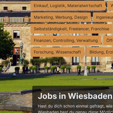
Einkauf, Logistik, Materialwirtschaft
W
Marketing, Werbung, Design
Ingenieu
Selbstständigkeit, Freelancer, Franchise
Finanzen, Controlling, Verwaltung
Öff
Forschung, Wissenschaft
Bildung, Erz
Jobs in Wiesbaden 
Hast du dich schon einmal gefragt, wie e
Wiesbaden hast du genau diese Möglichke