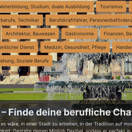
eiterbildung, Studium, duale Ausbildung
Tourismus
rberufe, Techniker
Berufskraftfahrer, Personenbeförder
Architektur, Bauwesen
Gastronomie
Finanzen, Ba
entlicher Dienst
Medizin, Gesundheit, Pflege
Handwe
iehung, Soziale Berufe
– Finde deine berufliche Cha
s wäre, in einer Stadt zu arbeiten, in der Tradition auf mod
it: Gestalte deinen Minijob flexibel, sodass er perfekt in