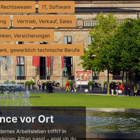
Rechtswesen
IT, Software
ung
Vertrieb, Verkauf, Sales
nken, Versicherungen
rk, gewerblich technische Berufe
nce vor Ort
ernes Arbeitsleben trifft? In
 deinen Alltag passt – egal ob du