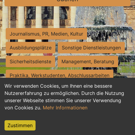
Journalismus, PR, Medien, Kultur
Ausbildungsplätze
Sonstige Dienstleistungen
Sicherheitsdienste
Management, Beratung
Praktika, Werkstudenten, Abschlussarbeiten
Wir verwenden Cookies, um Ihnen eine bessere
Personalwesen
Assistenz, Sekretariat
Nutzererfahrung zu ermöglichen. Durch die Nutzung
unserer Webseite stimmen Sie unserer Verwendung
Hilfskräfte, Aushilfs- und Nebenjobs
von Cookies zu.
Mehr Informationen
Einkauf, Logistik, Materialwirtschaft
Zustimmen
Weiterbildung, Studium, duale Ausbildung