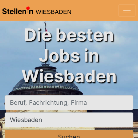
WIESBADEN
Die besten
Jobs in
Wiesbaden
Beruf, Fachrichtung, Firma
Ort, Stadt
Suchen