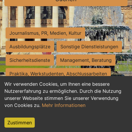
Journalismus, PR, Medien, Kultur
Ausbildungsplätze
Sonstige Dienstleistungen
Sicherheitsdienste
Management, Beratung
Praktika, Werkstudenten, Abschlussarbeiten
Wir verwenden Cookies, um Ihnen eine bessere
Personalwesen
Assistenz, Sekretariat
Nutzererfahrung zu ermöglichen. Durch die Nutzung
unserer Webseite stimmen Sie unserer Verwendung
Hilfskräfte, Aushilfs- und Nebenjobs
von Cookies zu.
Mehr Informationen
Einkauf, Logistik, Materialwirtschaft
Zustimmen
Weiterbildung, Studium, duale Ausbildung