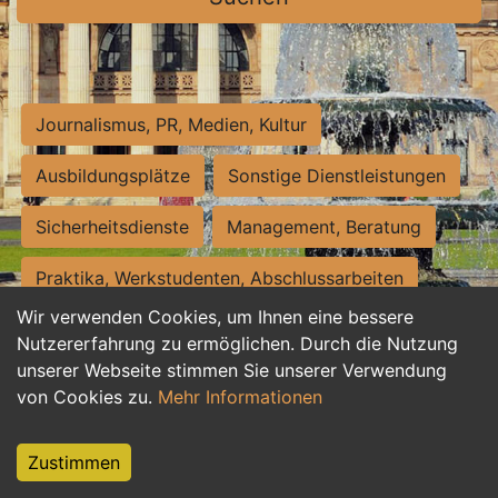
Journalismus, PR, Medien, Kultur
Ausbildungsplätze
Sonstige Dienstleistungen
Sicherheitsdienste
Management, Beratung
Praktika, Werkstudenten, Abschlussarbeiten
Wir verwenden Cookies, um Ihnen eine bessere
Personalwesen
Assistenz, Sekretariat
Nutzererfahrung zu ermöglichen. Durch die Nutzung
unserer Webseite stimmen Sie unserer Verwendung
Hilfskräfte, Aushilfs- und Nebenjobs
von Cookies zu.
Mehr Informationen
Einkauf, Logistik, Materialwirtschaft
Zustimmen
Weiterbildung, Studium, duale Ausbildung