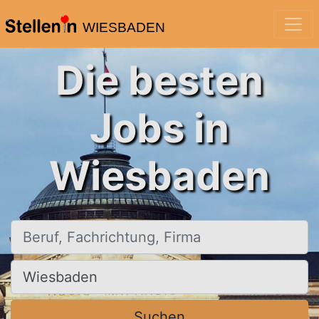
WIESBADEN
Die besten
Jobs in
Wiesbaden
Beruf, Fachrichtung, Firma
Ort, Stadt
Suchen