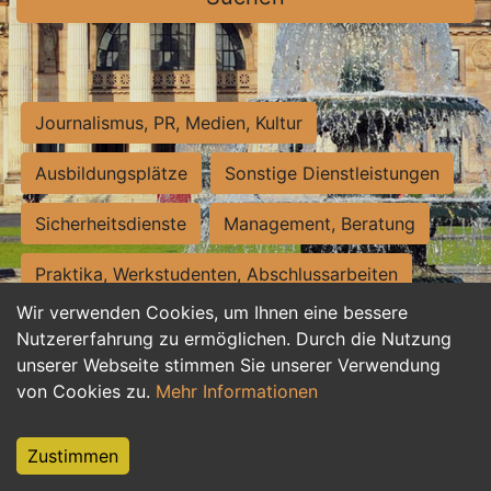
Journalismus, PR, Medien, Kultur
Ausbildungsplätze
Sonstige Dienstleistungen
Sicherheitsdienste
Management, Beratung
Praktika, Werkstudenten, Abschlussarbeiten
Wir verwenden Cookies, um Ihnen eine bessere
Personalwesen
Assistenz, Sekretariat
Nutzererfahrung zu ermöglichen. Durch die Nutzung
unserer Webseite stimmen Sie unserer Verwendung
Hilfskräfte, Aushilfs- und Nebenjobs
von Cookies zu.
Mehr Informationen
Einkauf, Logistik, Materialwirtschaft
Zustimmen
Weiterbildung, Studium, duale Ausbildung