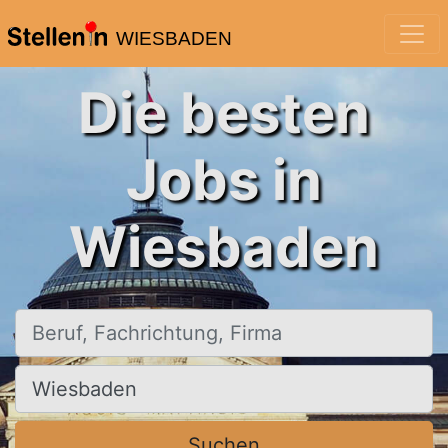
WIESBADEN
Die besten
Jobs in
Wiesbaden
Beruf, Fachrichtung, Firma
Ort, Stadt
Suchen