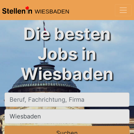
WIESBADEN
Die besten
Jobs in
Wiesbaden
Beruf, Fachrichtung, Firma
Ort, Stadt
Suchen