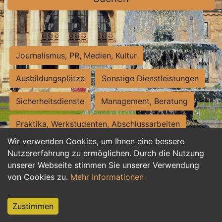
Journalismus, PR, Medien, Kultur
Ausbildungsplätze
Sonstige Dienstleistungen
Sicherheitsdienste
Management, Beratung
Praktika, Werkstudenten, Abschlussarbeiten
Wir verwenden Cookies, um Ihnen eine bessere
Personalwesen
Assistenz, Sekretariat
Nutzererfahrung zu ermöglichen. Durch die Nutzung
unserer Webseite stimmen Sie unserer Verwendung
Hilfskräfte, Aushilfs- und Nebenjobs
von Cookies zu.
Mehr Informationen
Einkauf, Logistik, Materialwirtschaft
Zustimmen
Weiterbildung, Studium, duale Ausbildung