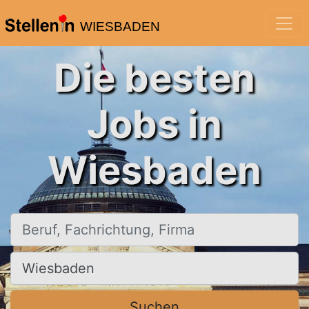
WIESBADEN
Die besten
Jobs in
Wiesbaden
Beruf, Fachrichtung, Firma
Ort, Stadt
Suchen