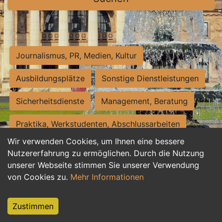
Journalismus, PR, Medien, Kultur
Ausbildungsplätze
Sonstige Dienstleistungen
Sicherheitsdienste
Management, Beratung
Praktika, Werkstudenten, Abschlussarbeiten
Wir verwenden Cookies, um Ihnen eine bessere
Personalwesen
Assistenz, Sekretariat
Nutzererfahrung zu ermöglichen. Durch die Nutzung
unserer Webseite stimmen Sie unserer Verwendung
Hilfskräfte, Aushilfs- und Nebenjobs
von Cookies zu.
Mehr Informationen
Einkauf, Logistik, Materialwirtschaft
Zustimmen
Weiterbildung, Studium, duale Ausbildung