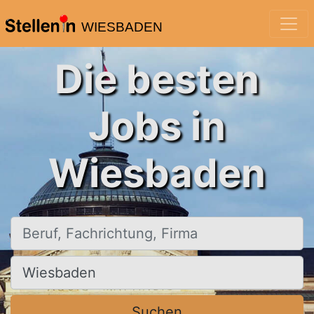
WIESBADEN
Die besten
Jobs in
Wiesbaden
Beruf, Fachrichtung, Firma
Ort, Stadt
Suchen