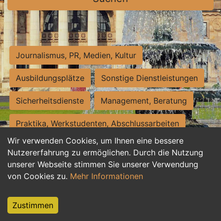
Journalismus, PR, Medien, Kultur
Ausbildungsplätze
Sonstige Dienstleistungen
Sicherheitsdienste
Management, Beratung
Praktika, Werkstudenten, Abschlussarbeiten
Wir verwenden Cookies, um Ihnen eine bessere
Personalwesen
Assistenz, Sekretariat
Nutzererfahrung zu ermöglichen. Durch die Nutzung
unserer Webseite stimmen Sie unserer Verwendung
Hilfskräfte, Aushilfs- und Nebenjobs
von Cookies zu.
Mehr Informationen
Einkauf, Logistik, Materialwirtschaft
Zustimmen
Weiterbildung, Studium, duale Ausbildung