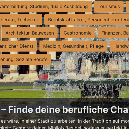
eiterbildung, Studium, duale Ausbildung
Tourismus
rberufe, Techniker
Berufskraftfahrer, Personenbeförder
Architektur, Bauwesen
Gastronomie
Finanzen, Ba
entlicher Dienst
Medizin, Gesundheit, Pflege
Handwe
iehung, Soziale Berufe
– Finde deine berufliche Cha
s wäre, in einer Stadt zu arbeiten, in der Tradition auf mod
it: Gestalte deinen Minijob flexibel, sodass er perfekt in