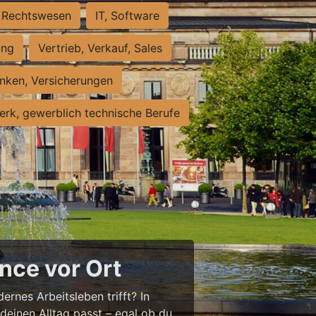
Rechtswesen
IT, Software
ung
Vertrieb, Verkauf, Sales
nken, Versicherungen
rk, gewerblich technische Berufe
nce vor Ort
ernes Arbeitsleben trifft? In
 deinen Alltag passt – egal ob du