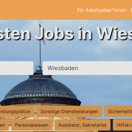
Für Arbeitgeber*innen
sten Jobs in Wi
Ort, Stadt
ildungsplätze
Sonstige Dienstleistungen
Sicherheit
ten
Personalwesen
Assistenz, Sekretariat
Hilfsk