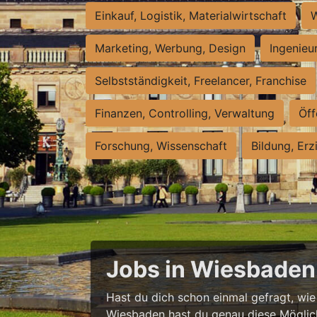
Einkauf, Logistik, Materialwirtschaft
W
Marketing, Werbung, Design
Ingenieu
Selbstständigkeit, Freelancer, Franchise
Finanzen, Controlling, Verwaltung
Öff
Forschung, Wissenschaft
Bildung, Erz
Jobs in Wiesbaden 
Hast du dich schon einmal gefragt, wie e
Wiesbaden hast du genau diese Möglichke