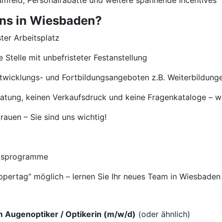
umfeld, Personalrabatte und weitere spannende Incentives
uns in Wiesbaden?
ster Arbeitsplatz
 Stelle mit unbefristeter Festanstellung
Entwicklungs- und Fortbildungsangeboten z.B. Weiterbildun
eratung, keinen Verkaufsdruck und keine Fragenkataloge – wi
auen – Sie sind uns wichtig!
ngsprogramme
uppertag“ möglich – lernen Sie Ihr neues Team in Wiesbade
 Augenoptiker / Optikerin (m/w/d)
(oder ähnlich)