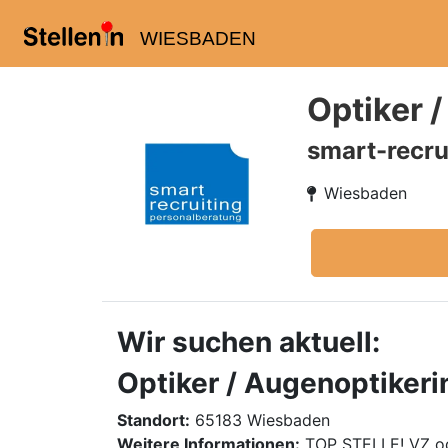
WIESBADEN
Optiker 
smart-recru
Wiesbaden
Wir suchen aktuell:
Optiker / Augenoptikeri
Standort:
65183 Wiesbaden
Weitere Informationen:
TOP STELLE! VZ o