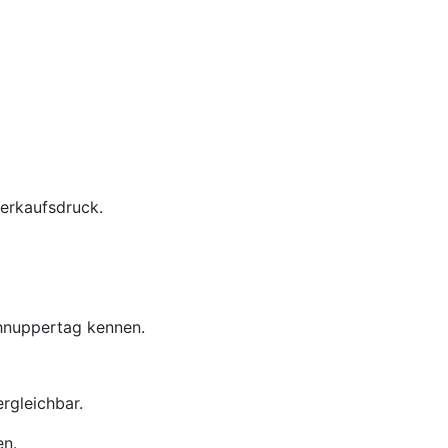
Verkaufsdruck.
chnuppertag kennen.
rgleichbar.
en.