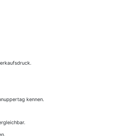
Verkaufsdruck.
chnuppertag kennen.
rgleichbar.
en.