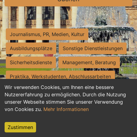
Journalismus, PR, Medien, Kultur
Ausbildungsplätze
Sonstige Dienstleistungen
Sicherheitsdienste
Management, Beratung
Praktika, Werkstudenten, Abschlussarbeiten
Wir verwenden Cookies, um Ihnen eine bessere
Personalwesen
Assistenz, Sekretariat
Nutzererfahrung zu ermöglichen. Durch die Nutzung
unserer Webseite stimmen Sie unserer Verwendung
Hilfskräfte, Aushilfs- und Nebenjobs
von Cookies zu.
Mehr Informationen
Einkauf, Logistik, Materialwirtschaft
Zustimmen
Weiterbildung, Studium, duale Ausbildung