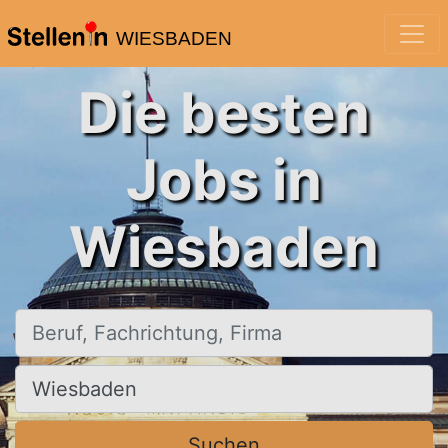
WIESBADEN
Die besten
Jobs in
Wiesbaden
Beruf, Fachrichtung, Firma
Ort, Stadt
Suchen