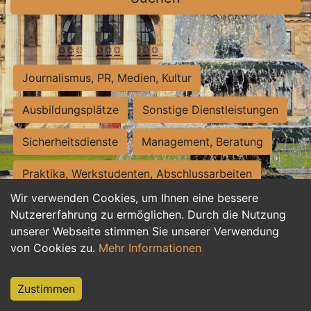
Journalismus, PR, Medien, Kultur
Ausbildungsplätze
Sonstige Dienstleistungen
Sicherheitsdienste
Management, Beratung
Praktika, Werkstudenten, Abschlussarbeiten
Wir verwenden Cookies, um Ihnen eine bessere
Personalwesen
Assistenz, Sekretariat
Nutzererfahrung zu ermöglichen. Durch die Nutzung
unserer Webseite stimmen Sie unserer Verwendung
Hilfskräfte, Aushilfs- und Nebenjobs
von Cookies zu.
Mehr Informationen
Einkauf, Logistik, Materialwirtschaft
Zustimmen
Weiterbildung, Studium, duale Ausbildung