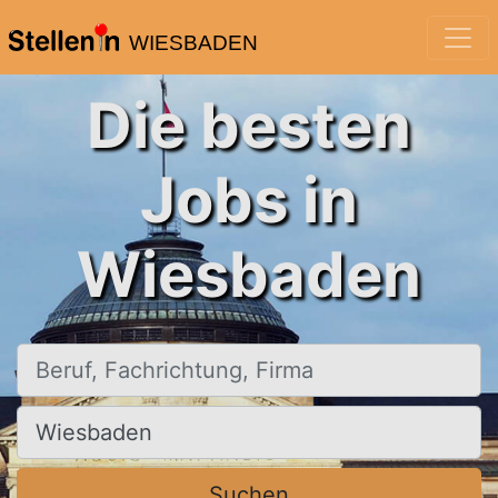
WIESBADEN
Die besten
Jobs in
Wiesbaden
Beruf, Fachrichtung, Firma
Ort, Stadt
Suchen