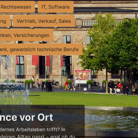
Rechtswesen
IT, Software
ung
Vertrieb, Verkauf, Sales
nken, Versicherungen
rk, gewerblich technische Berufe
nce vor Ort
ernes Arbeitsleben trifft? In
 deinen Alltag passt – egal ob du