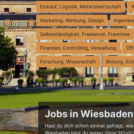
Einkauf, Logistik, Materialwirtschaft
W
Marketing, Werbung, Design
Ingenieu
Selbstständigkeit, Freelancer, Franchise
Finanzen, Controlling, Verwaltung
Öff
Forschung, Wissenschaft
Bildung, Erz
Jobs in Wiesbaden 
Hast du dich schon einmal gefragt, wie e
Wiesbaden hast du genau diese Möglichke