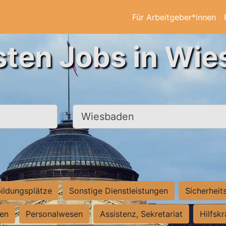
Für Arbeitgeber*innen
sten Jobs in Wi
Ort, Stadt
ildungsplätze
Sonstige Dienstleistungen
Sicherheit
ten
Personalwesen
Assistenz, Sekretariat
Hilfsk