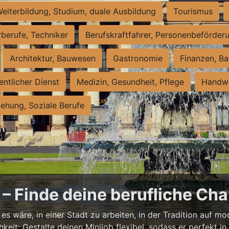
eiterbildung, Studium, duale Ausbildung
Tourismus
rberufe, Techniker
Berufskraftfahrer, Personenbeförder
Architektur, Bauwesen
Gastronomie
Finanzen, Ba
entlicher Dienst
Medizin, Gesundheit, Pflege
Handwe
iehung, Soziale Berufe
– Finde deine berufliche Cha
s wäre, in einer Stadt zu arbeiten, in der Tradition auf mod
it: Gestalte deinen Minijob flexibel, sodass er perfekt in