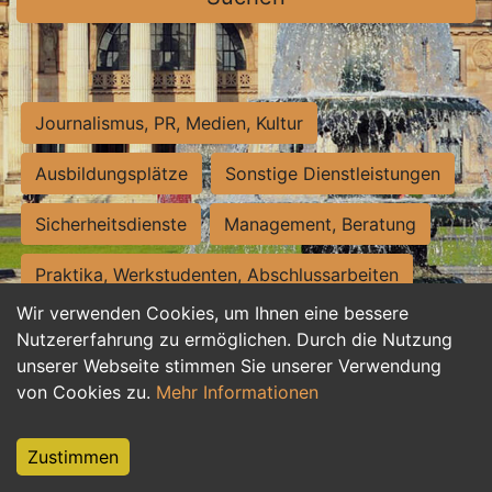
Journalismus, PR, Medien, Kultur
Ausbildungsplätze
Sonstige Dienstleistungen
Sicherheitsdienste
Management, Beratung
Praktika, Werkstudenten, Abschlussarbeiten
Wir verwenden Cookies, um Ihnen eine bessere
Personalwesen
Assistenz, Sekretariat
Nutzererfahrung zu ermöglichen. Durch die Nutzung
unserer Webseite stimmen Sie unserer Verwendung
Hilfskräfte, Aushilfs- und Nebenjobs
von Cookies zu.
Mehr Informationen
Einkauf, Logistik, Materialwirtschaft
Zustimmen
Weiterbildung, Studium, duale Ausbildung