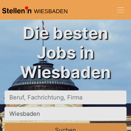
WIESBADEN
Die besten
Jobs in
Wiesbaden
Beruf, Fachrichtung, Firma
Ort, Stadt
Suchen