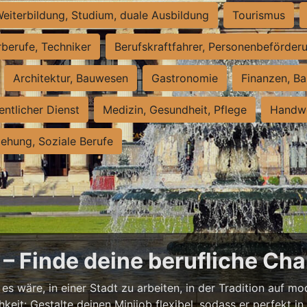
eiterbildung, Studium, duale Ausbildung
Tourismus
rberufe, Techniker
Berufskraftfahrer, Personenbeförder
Architektur, Bauwesen
Gastronomie
Finanzen, Ba
entlicher Dienst
Medizin, Gesundheit, Pflege
Handwe
iehung, Soziale Berufe
– Finde deine berufliche Cha
s wäre, in einer Stadt zu arbeiten, in der Tradition auf mod
it: Gestalte deinen Minijob flexibel, sodass er perfekt in