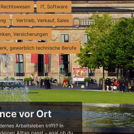
Rechtswesen
IT, Software
ung
Vertrieb, Verkauf, Sales
nken, Versicherungen
rk, gewerblich technische Berufe
nce vor Ort
ernes Arbeitsleben trifft? In
 deinen Alltag passt – egal ob du