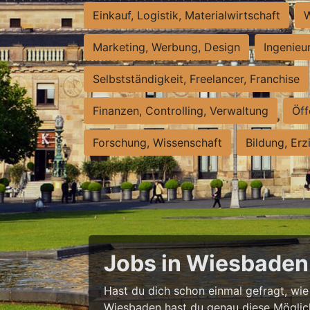
Einkauf, Logistik, Materialwirtschaft
W
Marketing, Werbung, Design
Ingenieu
Selbstständigkeit, Freelancer, Franchise
Finanzen, Controlling, Verwaltung
Öff
Forschung, Wissenschaft
Bildung, Erz
Jobs in Wiesbaden 
Hast du dich schon einmal gefragt, wie e
Wiesbaden hast du genau diese Möglichke