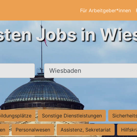
Für Arbeitgeber*innen
sten Jobs in Wi
Ort, Stadt
ildungsplätze
Sonstige Dienstleistungen
Sicherheit
ten
Personalwesen
Assistenz, Sekretariat
Hilfsk