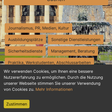
Journalismus, PR, Medien, Kultur
Ausbildungsplätze
Sonstige Dienstleistungen
Sicherheitsdienste
Management, Beratung
Praktika, Werkstudenten, Abschlussarbeiten
Wir verwenden Cookies, um Ihnen eine bessere
Personalwesen
Assistenz, Sekretariat
Nutzererfahrung zu ermöglichen. Durch die Nutzung
unserer Webseite stimmen Sie unserer Verwendung
Hilfskräfte, Aushilfs- und Nebenjobs
von Cookies zu.
Mehr Informationen
Einkauf, Logistik, Materialwirtschaft
Zustimmen
Weiterbildung, Studium, duale Ausbildung