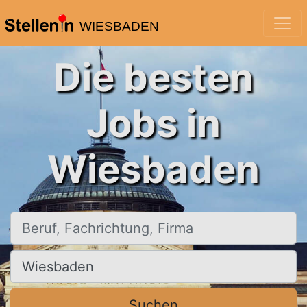
WIESBADEN
Die besten
Jobs in
Wiesbaden
Beruf, Fachrichtung, Firma
Ort, Stadt
Suchen