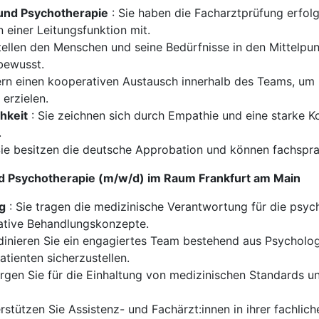
 und Psychotherapie
: Sie haben die Facharztprüfung erfol
n einer Leitungsfunktion mit.
tellen den Menschen und seine Bedürfnisse in den Mittelpunk
bewusst.
ern einen kooperativen Austausch innerhalb des Teams, um 
erzielen.
hkeit
: Sie zeichnen sich durch Empathie und eine starke 
.
Sie besitzen die deutsche Approbation und können fachspr
nd Psychotherapie (m/w/d) im Raum Frankfurt am Main
g
: Sie tragen die medizinische Verantwortung für die psyc
ative Behandlungskonzepte.
dinieren Sie ein engagiertes Team bestehend aus Psycholo
tienten sicherzustellen.
rgen Sie für die Einhaltung von medizinischen Standards un
rstützen Sie Assistenz- und Fachärzt:innen in ihrer fachli