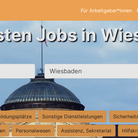
Für Arbeitgeber*innen
sten Jobs in Wi
Ort, Stadt
ildungsplätze
Sonstige Dienstleistungen
Sicherheit
ten
Personalwesen
Assistenz, Sekretariat
Hilfsk