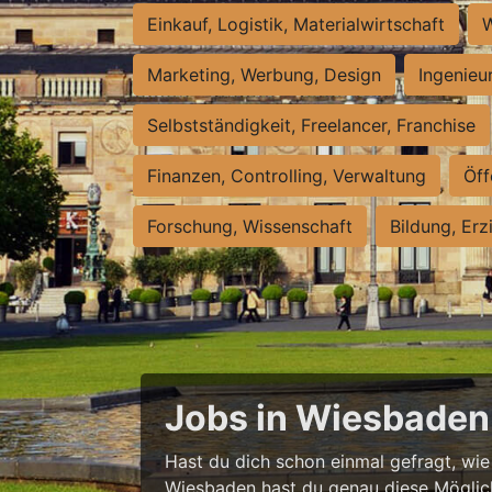
Einkauf, Logistik, Materialwirtschaft
W
Marketing, Werbung, Design
Ingenieu
Selbstständigkeit, Freelancer, Franchise
Finanzen, Controlling, Verwaltung
Öff
Forschung, Wissenschaft
Bildung, Erz
Jobs in Wiesbaden 
Hast du dich schon einmal gefragt, wie e
Wiesbaden hast du genau diese Möglichke