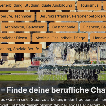
eiterbildung, Studium, duale Ausbildung
Tourismus
rberufe, Techniker
Berufskraftfahrer, Personenbeförder
Architektur, Bauwesen
Gastronomie
Finanzen, Ba
entlicher Dienst
Medizin, Gesundheit, Pflege
Handwe
iehung, Soziale Berufe
– Finde deine berufliche Cha
s wäre, in einer Stadt zu arbeiten, in der Tradition auf mod
it: Gestalte deinen Minijob flexibel, sodass er perfekt in