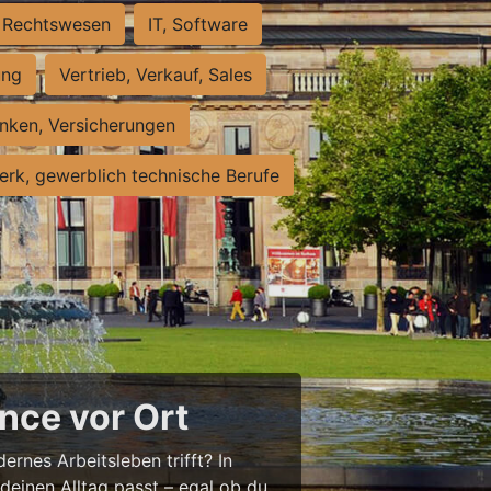
Rechtswesen
IT, Software
ung
Vertrieb, Verkauf, Sales
nken, Versicherungen
rk, gewerblich technische Berufe
nce vor Ort
ernes Arbeitsleben trifft? In
 deinen Alltag passt – egal ob du