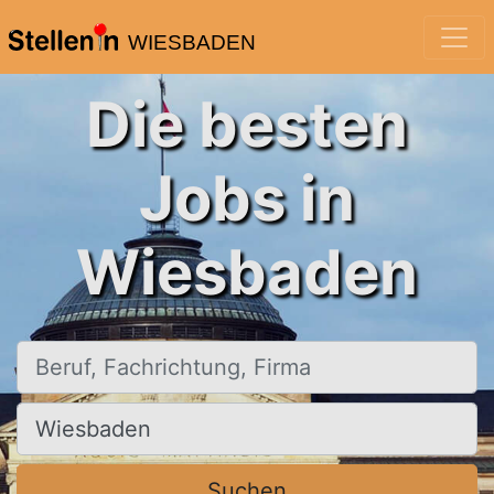
WIESBADEN
Die besten
Jobs in
Wiesbaden
Beruf, Fachrichtung, Firma
Ort, Stadt
Suchen