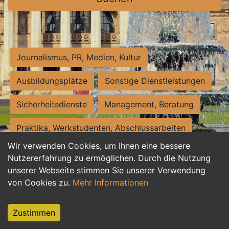
Journalismus, PR, Medien, Kultur
Ausbildungsplätze
Sonstige Dienstleistungen
Sicherheitsdienste
Management, Beratung
Praktika, Werkstudenten, Abschlussarbeiten
Wir verwenden Cookies, um Ihnen eine bessere
Personalwesen
Assistenz, Sekretariat
Nutzererfahrung zu ermöglichen. Durch die Nutzung
unserer Webseite stimmen Sie unserer Verwendung
Hilfskräfte, Aushilfs- und Nebenjobs
von Cookies zu.
Mehr Informationen
Einkauf, Logistik, Materialwirtschaft
Zustimmen
Weiterbildung, Studium, duale Ausbildung