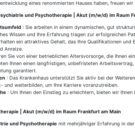
rentwicklung eines renommierten Hauses haben, freuen wir
 Psychiatrie und Psychotherapie | Akut (m/w/d) im Raum 
itsumfeld
: Sie arbeiten in einem dynamischen, gut struktu
iches Wissen und Ihre Erfahrung tragen zur erfolgreichen Pa
rhalten ein attraktives Gehalt, das Ihre Qualifikationen und
nd Anreize.
eren Sie von einer betrieblichen Altersvorsorge, die Ihnen ei
eten Ihnen einen langfristigen, unbefristeten Arbeitsvertrag,
tung garantiert.
ten
: Das Krankenhaus unterstützt Sie aktiv bei der Weitere
t- und weiterbilden, um Ihre Karriere voranzutreiben.
che
: Um Ihnen den Einstieg zu erleichtern, bieten wir Ihne
otherapie | Akut (m/w/d) im Raum Frankfurt am Main
trie und Psychotherapie
mit mehrjähriger Erfahrung in de