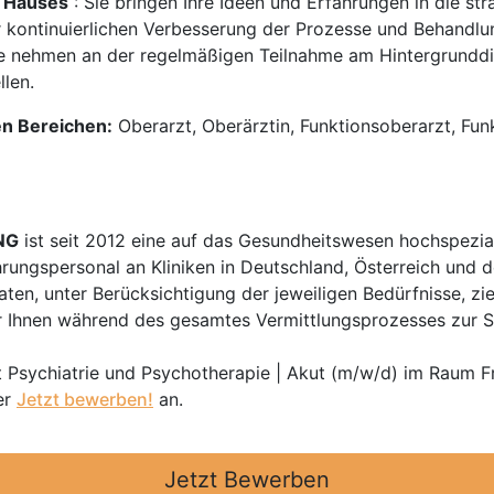
 Hauses
: Sie bringen Ihre Ideen und Erfahrungen in die st
r kontinuierlichen Verbesserung der Prozesse und Behandlu
e nehmen an der regelmäßigen Teilnahme am Hintergrunddie
llen.
en Bereichen:
Oberarzt, Oberärztin, Funktionsoberarzt, Funk
NG
ist seit 2012 eine auf das Gesundheitswesen hochspezial
hrungspersonal an Kliniken in Deutschland, Österreich und d
en, unter Berücksichtigung der jeweiligen Bedürfnisse, zi
 Ihnen während des gesamtes Vermittlungsprozesses zur Sei
t Psychiatrie und Psychotherapie | Akut (m/w/d) im Raum F
er
Jetzt bewerben!
an.
Jetzt Bewerben