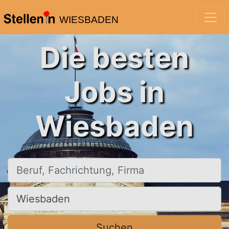
WIESBADEN
Die besten
Jobs in
Wiesbaden
Beruf, Fachrichtung, Firma
Ort, Stadt
Suchen