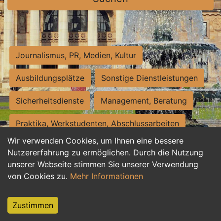
Journalismus, PR, Medien, Kultur
Ausbildungsplätze
Sonstige Dienstleistungen
Sicherheitsdienste
Management, Beratung
Praktika, Werkstudenten, Abschlussarbeiten
Wir verwenden Cookies, um Ihnen eine bessere
Personalwesen
Assistenz, Sekretariat
Nutzererfahrung zu ermöglichen. Durch die Nutzung
unserer Webseite stimmen Sie unserer Verwendung
Hilfskräfte, Aushilfs- und Nebenjobs
von Cookies zu.
Mehr Informationen
Einkauf, Logistik, Materialwirtschaft
Zustimmen
Weiterbildung, Studium, duale Ausbildung