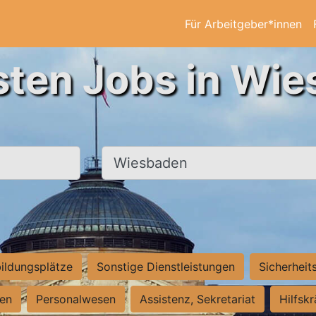
Für Arbeitgeber*innen
sten Jobs in Wi
Ort, Stadt
ildungsplätze
Sonstige Dienstleistungen
Sicherheit
ten
Personalwesen
Assistenz, Sekretariat
Hilfsk