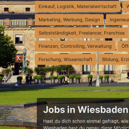
Einkauf, Logistik, Materialwirtschaft
W
Marketing, Werbung, Design
Ingenieu
Selbstständigkeit, Freelancer, Franchise
Finanzen, Controlling, Verwaltung
Öff
Forschung, Wissenschaft
Bildung, Erz
Jobs in Wiesbaden 
Hast du dich schon einmal gefragt, wie e
Wiesbaden hast du genau diese Möglichke