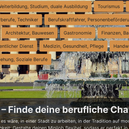
eiterbildung, Studium, duale Ausbildung
Tourismus
rberufe, Techniker
Berufskraftfahrer, Personenbeförder
Architektur, Bauwesen
Gastronomie
Finanzen, Ba
entlicher Dienst
Medizin, Gesundheit, Pflege
Handwe
iehung, Soziale Berufe
– Finde deine berufliche Cha
s wäre, in einer Stadt zu arbeiten, in der Tradition auf mod
it: Gestalte deinen Minijob flexibel, sodass er perfekt in