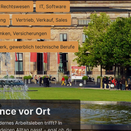
Rechtswesen
IT, Software
ung
Vertrieb, Verkauf, Sales
nken, Versicherungen
rk, gewerblich technische Berufe
nce vor Ort
ernes Arbeitsleben trifft? In
 deinen Alltag passt – egal ob du