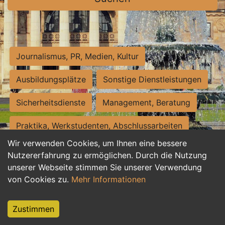
Journalismus, PR, Medien, Kultur
Ausbildungsplätze
Sonstige Dienstleistungen
Sicherheitsdienste
Management, Beratung
Praktika, Werkstudenten, Abschlussarbeiten
Wir verwenden Cookies, um Ihnen eine bessere
Personalwesen
Assistenz, Sekretariat
Nutzererfahrung zu ermöglichen. Durch die Nutzung
unserer Webseite stimmen Sie unserer Verwendung
Hilfskräfte, Aushilfs- und Nebenjobs
von Cookies zu.
Mehr Informationen
Einkauf, Logistik, Materialwirtschaft
Zustimmen
Weiterbildung, Studium, duale Ausbildung