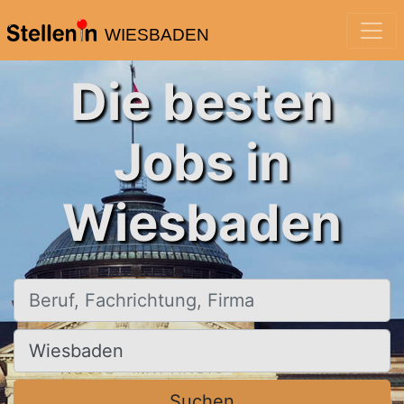
WIESBADEN
Die besten
Jobs in
Wiesbaden
Beruf, Fachrichtung, Firma
Ort, Stadt
Suchen