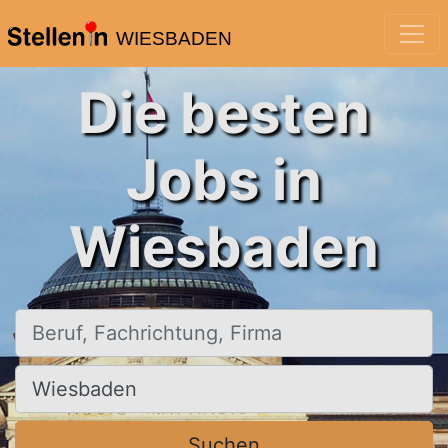
WIESBADEN
Die besten
Jobs in
Wiesbaden
Beruf, Fachrichtung, Firma
Ort, Stadt
Suchen