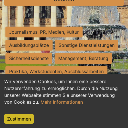
Journalismus, PR, Medien, Kultur
Ausbildungsplätze
Sonstige Dienstleistungen
Sicherheitsdienste
Management, Beratung
Praktika, Werkstudenten, Abschlussarbeiten
Wir verwenden Cookies, um Ihnen eine bessere
Personalwesen
Assistenz, Sekretariat
Nutzererfahrung zu ermöglichen. Durch die Nutzung
unserer Webseite stimmen Sie unserer Verwendung
Hilfskräfte, Aushilfs- und Nebenjobs
von Cookies zu.
Mehr Informationen
Einkauf, Logistik, Materialwirtschaft
Zustimmen
Weiterbildung, Studium, duale Ausbildung