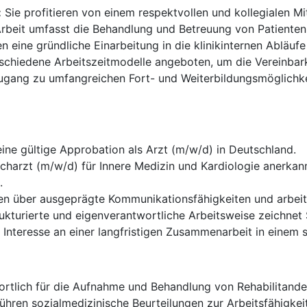
:
Sie profitieren von einem respektvollen und kollegialen M
Arbeit umfasst die Behandlung und Betreuung von Patiente
en eine gründliche Einarbeitung in die klinikinternen Abläuf
chiedene Arbeitszeitmodelle angeboten, um die Vereinbarke
gang zu umfangreichen Fort- und Weiterbildungsmöglichkei
ine gültige Approbation als Arzt (m/w/d) in Deutschland.
acharzt (m/w/d) für Innere Medizin und Kardiologie anerkann
.
en über ausgeprägte Kommunikationsfähigkeiten und arbei
rukturierte und eigenverantwortliche Arbeitsweise zeichnet 
Interesse an einer langfristigen Zusammenarbeit in einem s
ortlich für die Aufnahme und Behandlung von Rehabilitanden
ühren sozialmedizinische Beurteilungen zur Arbeitsfähigkei