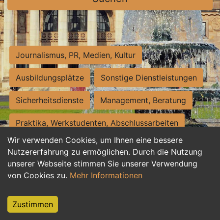
Journalismus, PR, Medien, Kultur
Ausbildungsplätze
Sonstige Dienstleistungen
Sicherheitsdienste
Management, Beratung
Praktika, Werkstudenten, Abschlussarbeiten
Wir verwenden Cookies, um Ihnen eine bessere
Personalwesen
Assistenz, Sekretariat
Nutzererfahrung zu ermöglichen. Durch die Nutzung
unserer Webseite stimmen Sie unserer Verwendung
Hilfskräfte, Aushilfs- und Nebenjobs
von Cookies zu.
Mehr Informationen
Einkauf, Logistik, Materialwirtschaft
Zustimmen
Weiterbildung, Studium, duale Ausbildung