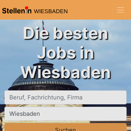
WIESBADEN
Die besten
Jobs in
Wiesbaden
Beruf, Fachrichtung, Firma
Ort, Stadt
Suchen