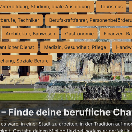
eiterbildung, Studium, duale Ausbildung
Tourismus
rberufe, Techniker
Berufskraftfahrer, Personenbeförder
Architektur, Bauwesen
Gastronomie
Finanzen, Ba
entlicher Dienst
Medizin, Gesundheit, Pflege
Handwe
iehung, Soziale Berufe
– Finde deine berufliche Cha
s wäre, in einer Stadt zu arbeiten, in der Tradition auf mod
it: Gestalte deinen Minijob flexibel, sodass er perfekt in