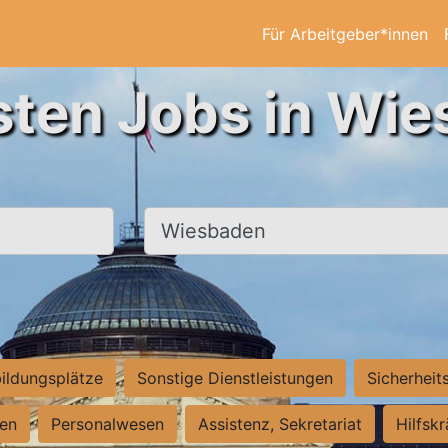
Für Arbeitgeber*innen
sten Jobs in Wi
Ort, Stadt
ildungsplätze
Sonstige Dienstleistungen
Sicherheit
ten
Personalwesen
Assistenz, Sekretariat
Hilfsk