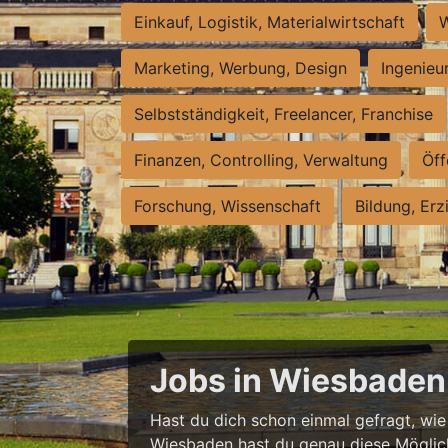
Einkauf, Logistik, Materialwirtschaft
W
Marketing, Werbung, Design
Ingenieu
Selbstständigkeit, Freelancer, Franchise
Finanzen, Controlling, Verwaltung
Öff
Forschung, Wissenschaft
Bildung, Erz
Jobs in Wiesbaden 
Hast du dich schon einmal gefragt, wie e
Wiesbaden hast du genau diese Möglichke