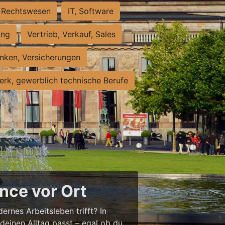
Rechtswesen
IT, Software
ung
Vertrieb, Verkauf, Sales
nken, Versicherungen
rk, gewerblich technische Berufe
nce vor Ort
ernes Arbeitsleben trifft? In
 deinen Alltag passt – egal ob du