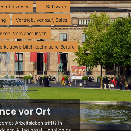
Rechtswesen
IT, Software
ung
Vertrieb, Verkauf, Sales
nken, Versicherungen
rk, gewerblich technische Berufe
nce vor Ort
ernes Arbeitsleben trifft? In
 deinen Alltag passt – egal ob du