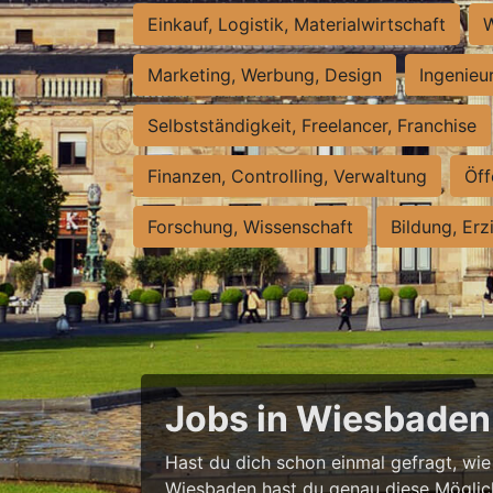
Einkauf, Logistik, Materialwirtschaft
W
Marketing, Werbung, Design
Ingenieu
Selbstständigkeit, Freelancer, Franchise
Finanzen, Controlling, Verwaltung
Öff
Forschung, Wissenschaft
Bildung, Erz
Jobs in Wiesbaden 
Hast du dich schon einmal gefragt, wie e
Wiesbaden hast du genau diese Möglichke