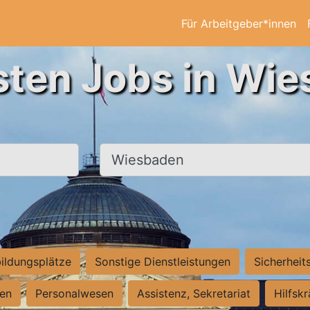
Für Arbeitgeber*innen
sten Jobs in Wi
Ort, Stadt
ildungsplätze
Sonstige Dienstleistungen
Sicherheit
ten
Personalwesen
Assistenz, Sekretariat
Hilfsk