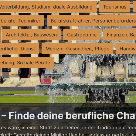
eiterbildung, Studium, duale Ausbildung
Tourismus
rberufe, Techniker
Berufskraftfahrer, Personenbeförder
Architektur, Bauwesen
Gastronomie
Finanzen, Ba
entlicher Dienst
Medizin, Gesundheit, Pflege
Handwe
iehung, Soziale Berufe
– Finde deine berufliche Cha
s wäre, in einer Stadt zu arbeiten, in der Tradition auf mod
it: Gestalte deinen Minijob flexibel, sodass er perfekt in