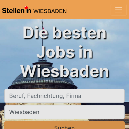
WIESBADEN
Die besten
Jobs in
Wiesbaden
Beruf, Fachrichtung, Firma
Ort, Stadt
Suchen