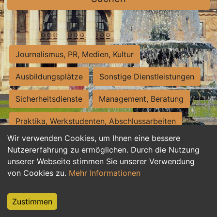
Journalismus, PR, Medien, Kultur
Ausbildungsplätze
Sonstige Dienstleistungen
Sicherheitsdienste
Management, Beratung
Praktika, Werkstudenten, Abschlussarbeiten
Wir verwenden Cookies, um Ihnen eine bessere
Personalwesen
Assistenz, Sekretariat
Nutzererfahrung zu ermöglichen. Durch die Nutzung
unserer Webseite stimmen Sie unserer Verwendung
Hilfskräfte, Aushilfs- und Nebenjobs
von Cookies zu.
Mehr Informationen
Einkauf, Logistik, Materialwirtschaft
Zustimmen
Weiterbildung, Studium, duale Ausbildung