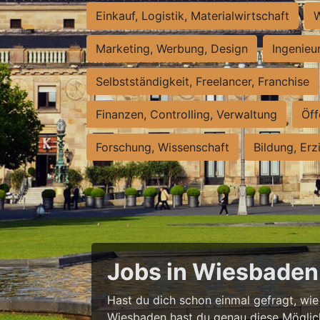
Einkauf, Logistik, Materialwirtschaft
W
Marketing, Werbung, Design
Ingenieu
Selbstständigkeit, Freelancer, Franchise
Finanzen, Controlling, Verwaltung
Öff
Forschung, Wissenschaft
Bildung, Erz
Jobs in Wiesbaden 
Hast du dich schon einmal gefragt, wie e
Wiesbaden hast du genau diese Möglichke