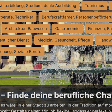
eiterbildung, Studium, duale Ausbildung
Tourismus
rberufe, Techniker
Berufskraftfahrer, Personenbeförder
Architektur, Bauwesen
Gastronomie
Finanzen, Ba
entlicher Dienst
Medizin, Gesundheit, Pflege
Handwe
iehung, Soziale Berufe
– Finde deine berufliche Cha
s wäre, in einer Stadt zu arbeiten, in der Tradition auf mod
it: Gestalte deinen Minijob flexibel, sodass er perfekt in