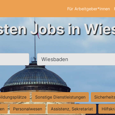
Für Arbeitgeber*innen
sten Jobs in Wi
Ort, Stadt
ildungsplätze
Sonstige Dienstleistungen
Sicherheit
ten
Personalwesen
Assistenz, Sekretariat
Hilfsk