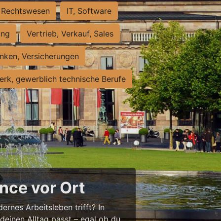
Rechtswesen
IT, Software
ung
Vertrieb, Verkauf, Sales
nken, Versicherungen
rk, gewerblich technische Berufe
nce vor Ort
ernes Arbeitsleben trifft? In
 deinen Alltag passt – egal ob du