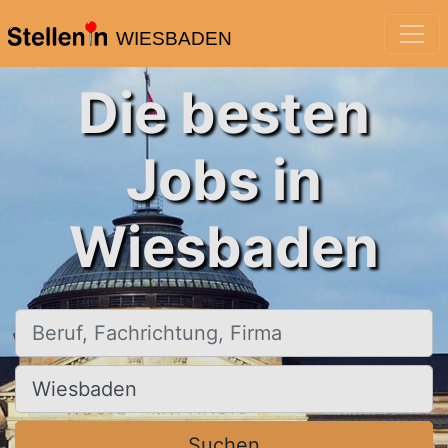
WIESBADEN
Die besten
Jobs in
Wiesbaden
Beruf, Fachrichtung, Firma
Ort, Stadt
Suchen