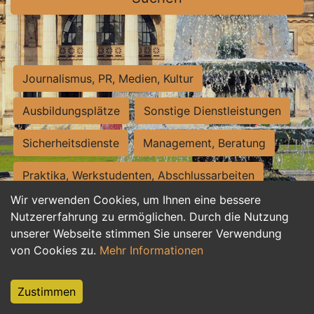
Journalismus, PR, Medien, Kultur
Ausbildungsplätze
Sonstige Dienstleistungen
Sicherheitsdienste
Management, Beratung
Praktika, Werkstudenten, Abschlussarbeiten
Wir verwenden Cookies, um Ihnen eine bessere
Personalwesen
Assistenz, Sekretariat
Nutzererfahrung zu ermöglichen. Durch die Nutzung
unserer Webseite stimmen Sie unserer Verwendung
Hilfskräfte, Aushilfs- und Nebenjobs
von Cookies zu.
Mehr Informationen
Einkauf, Logistik, Materialwirtschaft
Zustimmen
Weiterbildung, Studium, duale Ausbildung