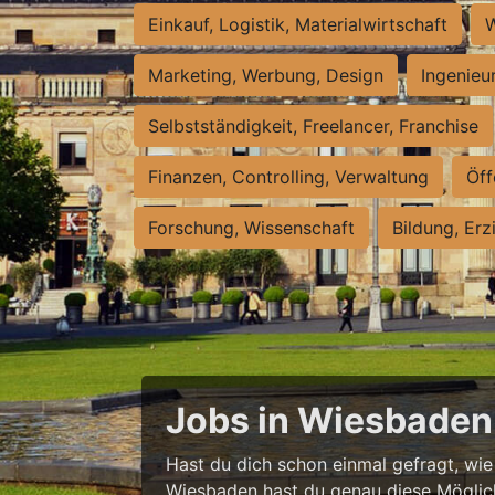
Einkauf, Logistik, Materialwirtschaft
W
Marketing, Werbung, Design
Ingenieu
Selbstständigkeit, Freelancer, Franchise
Finanzen, Controlling, Verwaltung
Öff
Forschung, Wissenschaft
Bildung, Erz
Jobs in Wiesbaden 
Hast du dich schon einmal gefragt, wie e
Wiesbaden hast du genau diese Möglichke