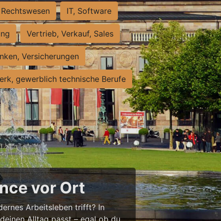
Rechtswesen
IT, Software
ung
Vertrieb, Verkauf, Sales
nken, Versicherungen
rk, gewerblich technische Berufe
nce vor Ort
ernes Arbeitsleben trifft? In
 deinen Alltag passt – egal ob du