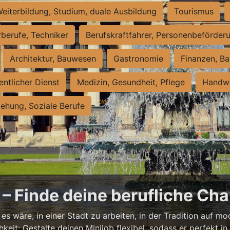
eiterbildung, Studium, duale Ausbildung
Tourismus
rberufe, Techniker
Berufskraftfahrer, Personenbeförder
Architektur, Bauwesen
Gastronomie
Finanzen, Ba
entlicher Dienst
Medizin, Gesundheit, Pflege
Handwe
iehung, Soziale Berufe
– Finde deine berufliche Cha
s wäre, in einer Stadt zu arbeiten, in der Tradition auf mod
it: Gestalte deinen Minijob flexibel, sodass er perfekt in