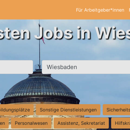
Für Arbeitgeber*innen
sten Jobs in Wi
Ort, Stadt
ildungsplätze
Sonstige Dienstleistungen
Sicherheit
ten
Personalwesen
Assistenz, Sekretariat
Hilfsk