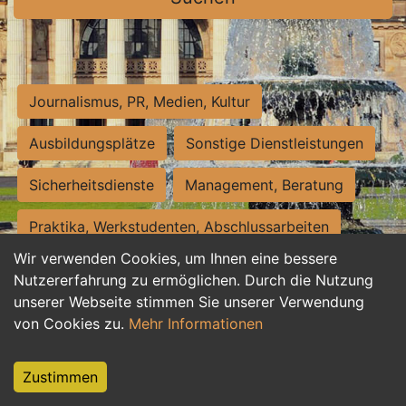
Journalismus, PR, Medien, Kultur
Ausbildungsplätze
Sonstige Dienstleistungen
Sicherheitsdienste
Management, Beratung
Praktika, Werkstudenten, Abschlussarbeiten
Wir verwenden Cookies, um Ihnen eine bessere
Personalwesen
Assistenz, Sekretariat
Nutzererfahrung zu ermöglichen. Durch die Nutzung
unserer Webseite stimmen Sie unserer Verwendung
Hilfskräfte, Aushilfs- und Nebenjobs
von Cookies zu.
Mehr Informationen
Einkauf, Logistik, Materialwirtschaft
Zustimmen
Weiterbildung, Studium, duale Ausbildung