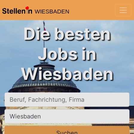
WIESBADEN
Die besten
Jobs in
Wiesbaden
Beruf, Fachrichtung, Firma
Ort, Stadt
Suchen