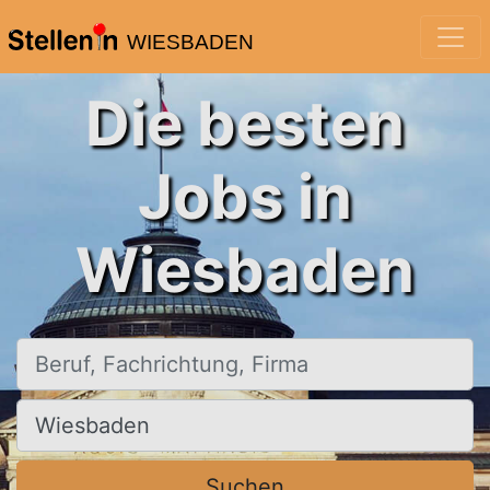
WIESBADEN
Die besten
Jobs in
Wiesbaden
Beruf, Fachrichtung, Firma
Ort, Stadt
Suchen