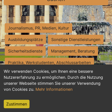
Journalismus, PR, Medien, Kultur
Ausbildungsplätze
Sonstige Dienstleistungen
Sicherheitsdienste
Management, Beratung
Praktika, Werkstudenten, Abschlussarbeiten
Wir verwenden Cookies, um Ihnen eine bessere
Personalwesen
Assistenz, Sekretariat
Nutzererfahrung zu ermöglichen. Durch die Nutzung
unserer Webseite stimmen Sie unserer Verwendung
Hilfskräfte, Aushilfs- und Nebenjobs
von Cookies zu.
Mehr Informationen
Einkauf, Logistik, Materialwirtschaft
Zustimmen
Weiterbildung, Studium, duale Ausbildung