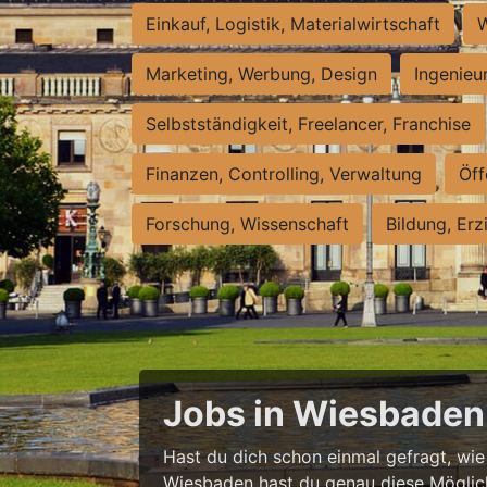
Einkauf, Logistik, Materialwirtschaft
W
Marketing, Werbung, Design
Ingenieu
Selbstständigkeit, Freelancer, Franchise
Finanzen, Controlling, Verwaltung
Öff
Forschung, Wissenschaft
Bildung, Erz
Jobs in Wiesbaden 
Hast du dich schon einmal gefragt, wie e
Wiesbaden hast du genau diese Möglichke