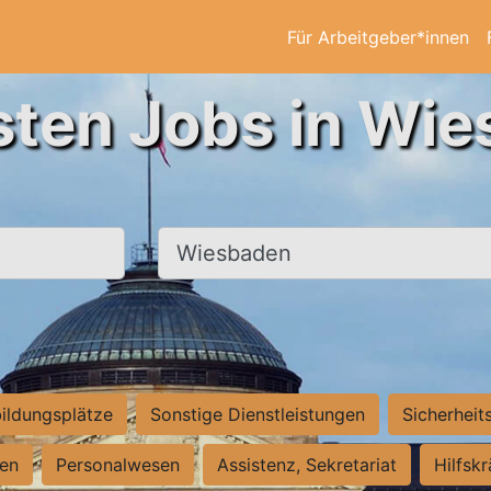
Für Arbeitgeber*innen
sten Jobs in Wi
Ort, Stadt
ildungsplätze
Sonstige Dienstleistungen
Sicherheit
ten
Personalwesen
Assistenz, Sekretariat
Hilfsk