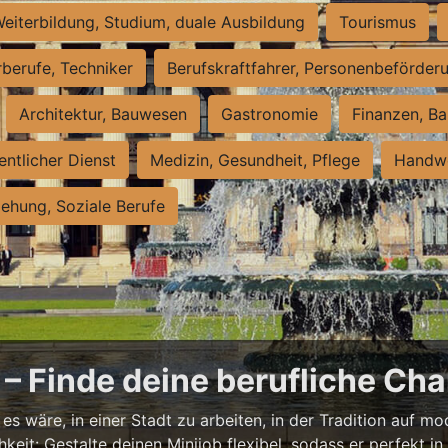
eiterbildung, Studium, duale Ausbildung
Tourismus
rberufe, Techniker
Berufskraftfahrer, Personenbeförder
Architektur, Bauwesen
Gastronomie
Finanzen, Ba
entlicher Dienst
Medizin, Gesundheit, Pflege
Handwe
iehung, Soziale Berufe
– Finde deine berufliche Cha
s wäre, in einer Stadt zu arbeiten, in der Tradition auf mod
it: Gestalte deinen Minijob flexibel, sodass er perfekt in