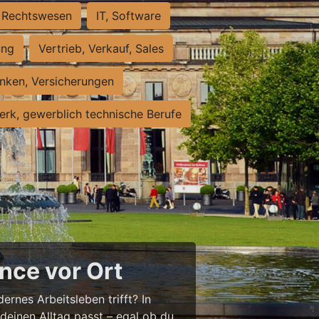
Rechtswesen
IT, Software
ung
Vertrieb, Verkauf, Sales
nken, Versicherungen
rk, gewerblich technische Berufe
nce vor Ort
ernes Arbeitsleben trifft? In
 deinen Alltag passt – egal ob du